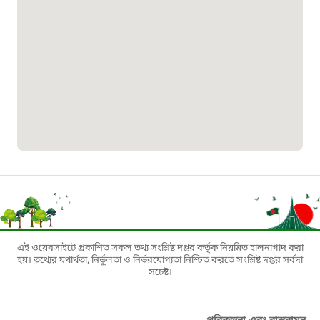
১০৯৮
শিশু সহায়তা লাইন
১৬১০৯
বাংলাদেশ কর্মচারী কল্যাণ বোর্ড হটলাইন
০১৯০৮৮৮৮৮৮৮
মাদকদ্রব্য নিয়ন্ত্রণ হটলাইন
১৬১১৩
এই ওয়েবসাইটে প্রকাশিত সকল তথ্য সংশ্লিষ্ট দপ্তর কর্তৃক নিয়মিত হালনাগাদ করা
হয়। তথ্যের যথার্থতা, নির্ভুলতা ও নির্ভরযোগ্যতা নিশ্চিত করতে সংশ্লিষ্ট দপ্তর সর্বদা
জরুরী অভ্যন্তরীণ নৌ-পরিবহন হটলাইন
সচেষ্ট।