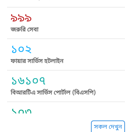
৯৯৯
জরুরি সেবা
১০২
ফায়ার সার্ভিস হটলাইন
১৬১০৭
বিআরটিএ সার্ভিস পোর্টাল (বিএসপি)
১০৩
সুপ্রীম কোর্ট হেল্পলাইন
সকল দেখুন