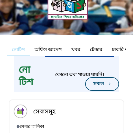
নোটিশ
অফিস আদেশ
খবর
টেন্ডার
চাকরি কর্ন
নো
কোনো তথ্য পাওয়া যায়নি।
টিশ
সকল
সেবাসমূহ
সেবার তালিকা