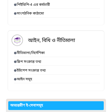
পিইডিপি-4 এর কর্মচারী
সাংগঠনিক কাঠামো
আইন, বিধি ও নীতিমালা
নীতিমালা/নির্দেশিকা
স্লিপ সংক্রান্ত তথ্য
ইউপেপ সংক্রান্ত তথ্য
আইন সমূহ
অভ্যন্তরীণ ই-সেবাসমূহ